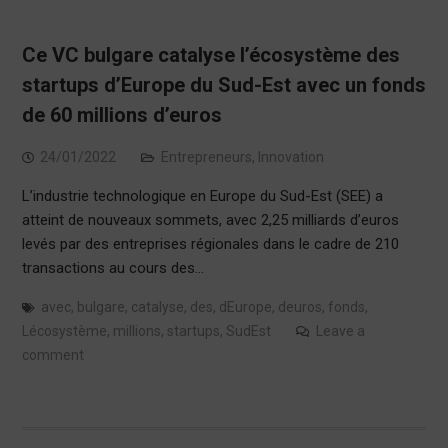
Ce VC bulgare catalyse l’écosystème des
startups d’Europe du Sud-Est avec un fonds
de 60 millions d’euros
24/01/2022
Entrepreneurs
,
Innovation
L’industrie technologique en Europe du Sud-Est (SEE) a
atteint de nouveaux sommets, avec 2,25 milliards d’euros
levés par des entreprises régionales dans le cadre de 210
transactions au cours des…
avec
,
bulgare
,
catalyse
,
des
,
dEurope
,
deuros
,
fonds
,
Lécosystème
,
millions
,
startups
,
SudEst
Leave a
comment