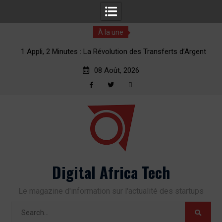
À la une
ent
Cette startup de Nice veut révolutionner les transferts
d’argent vers l’Afrique
08 Août, 2026
Facebook
Twitter
RSS
Skip
to
content
Digital Africa Tech
Le magazine d'information sur l'actualité des startups
Search
for: