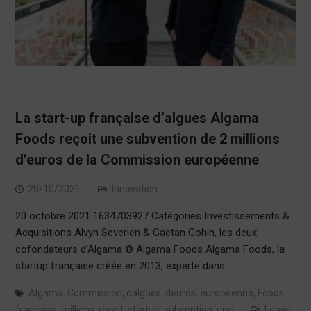
La start-up française d’algues Algama
Foods reçoit une subvention de 2 millions
d’euros de la Commission européenne
20/10/2021
Innovation
20 octobre 2021 1634703927 Catégories Investissements &
Acquisitions Alvyn Severien & Gaëtan Gohin, les deux
cofondateurs d’Algama © Algama Foods Algama Foods, la
startup française créée en 2013, experte dans…
Algama
,
Commission
,
dalgues
,
deuros
,
européenne
,
Foods
,
française
,
millions
,
reçoit
,
startup
,
subvention
,
une
Leave