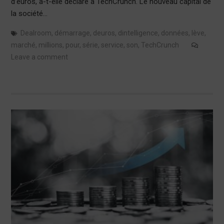
d’euros, a-t-elle déclaré à TechCrunch. Le nouveau capital de
la société…
Dealroom
,
démarrage
,
deuros
,
dintelligence
,
données
,
lève
,
marché
,
millions
,
pour
,
série
,
service
,
son
,
TechCrunch
Leave a comment