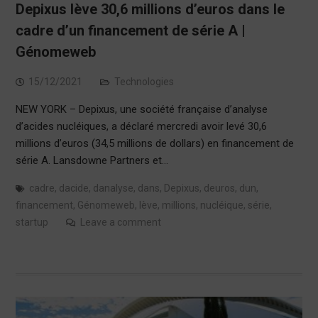
Depixus lève 30,6 millions d’euros dans le
cadre d’un financement de série A |
Génomeweb
15/12/2021
Technologies
NEW YORK – Depixus, une société française d’analyse
d’acides nucléiques, a déclaré mercredi avoir levé 30,6
millions d’euros (34,5 millions de dollars) en financement de
série A. Lansdowne Partners et…
cadre
,
dacide
,
danalyse
,
dans
,
Depixus
,
deuros
,
dun
,
financement
,
Génomeweb
,
lève
,
millions
,
nucléique
,
série
,
startup
Leave a comment