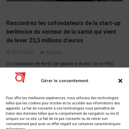
Rencontrez les cofondateurs de la start-up
berlinoise du secteur de la santé qui vient
de lever 23,5 millions d’euros
01/01/2022
Business
Co-fondateurs de Kenbi (de gauche à droite) : la co-PDG
Katrin Alberding, le CTO Bruno Pires, le co-PDG Clemens
Raemy Kenbi En 2011, Clemens Raemy, d’origine suisse, et
Gérer le consentement
Katrin Alberding, d’origine…
berlinoise
,
cofondateurs
,
deuros
,
Les
,
lever
,
millions
,
qui
,
Pour offrir les meilleures expériences, nous utilisons des technologies
Rencontrez
,
santé
,
secteur
,
startup
,
vient
Leave a
telles que les cookies pour stocker et/ou accéder aux informations des
appareils. Le fait de consentir à ces technologies nous permettra de
comment
traiter des données telles que le comportement de navigation ou les ID
uniques sur ce site. Le fait de ne pas consentir ou de retirer son
consentement peut avoir un effet négatif sur certaines caractéristiques