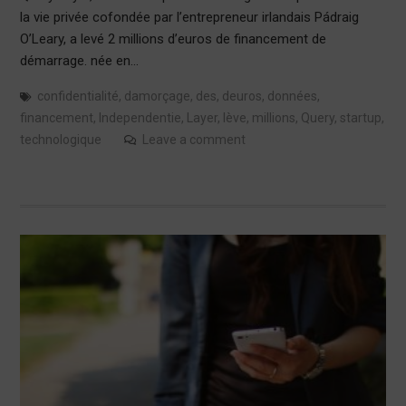
la vie privée cofondée par l’entrepreneur irlandais Pádraig
O’Leary, a levé 2 millions d’euros de financement de
démarrage. née en…
confidentialité
,
damorçage
,
des
,
deuros
,
données
,
financement
,
Independentie
,
Layer
,
lève
,
millions
,
Query
,
startup
,
technologique
Leave a comment