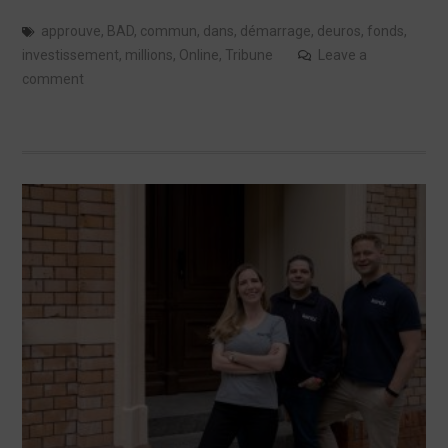
approuve
,
BAD
,
commun
,
dans
,
démarrage
,
deuros
,
fonds
,
investissement
,
millions
,
Online
,
Tribune
Leave a
comment