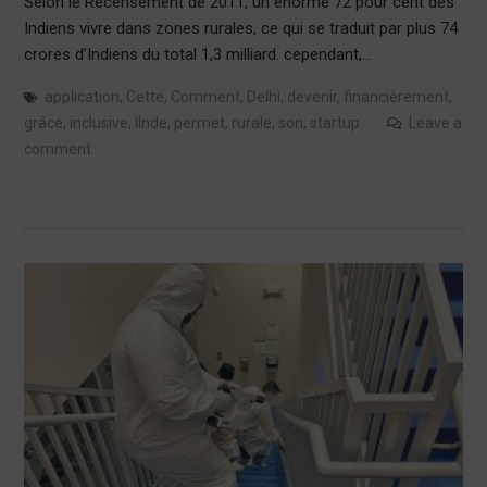
Selon le Recensement de 2011, un énorme 72 pour cent des
Indiens vivre dans zones rurales, ce qui se traduit par plus 74
crores d’Indiens du total 1,3 milliard. cependant,…
application
,
Cette
,
Comment
,
Delhi
,
devenir
,
financièrement
,
grâce
,
inclusive
,
lInde
,
permet
,
rurale
,
son
,
startup
Leave a
comment