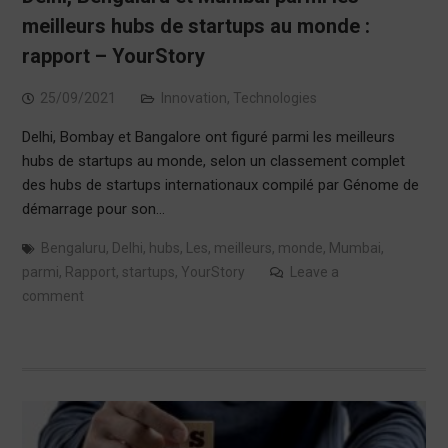
meilleurs hubs de startups au monde :
rapport – YourStory
25/09/2021
Innovation
,
Technologies
Delhi, Bombay et Bangalore ont figuré parmi les meilleurs
hubs de startups au monde, selon un classement complet
des hubs de startups internationaux compilé par Génome de
démarrage pour son…
Bengaluru
,
Delhi
,
hubs
,
Les
,
meilleurs
,
monde
,
Mumbai
,
parmi
,
Rapport
,
startups
,
YourStory
Leave a
comment