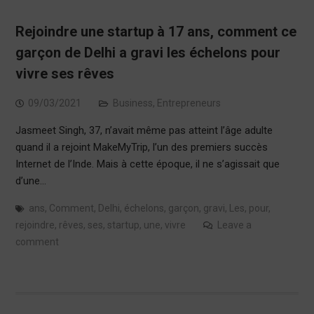
Rejoindre une startup à 17 ans, comment ce
garçon de Delhi a gravi les échelons pour
vivre ses rêves
09/03/2021
Business
,
Entrepreneurs
Jasmeet Singh, 37, n’avait même pas atteint l’âge adulte
quand il a rejoint MakeMyTrip, l’un des premiers succès
Internet de l’Inde. Mais à cette époque, il ne s’agissait que
d’une…
ans
,
Comment
,
Delhi
,
échelons
,
garçon
,
gravi
,
Les
,
pour
,
rejoindre
,
rêves
,
ses
,
startup
,
une
,
vivre
Leave a
comment