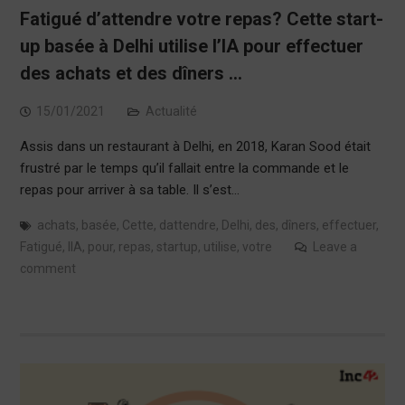
Fatigué d’attendre votre repas? Cette start-
up basée à Delhi utilise l’IA pour effectuer
des achats et des dîners …
15/01/2021
Actualité
Assis dans un restaurant à Delhi, en 2018, Karan Sood était
frustré par le temps qu’il fallait entre la commande et le
repas pour arriver à sa table. Il s’est…
achats
,
basée
,
Cette
,
dattendre
,
Delhi
,
des
,
dîners
,
effectuer
,
Fatigué
,
lIA
,
pour
,
repas
,
startup
,
utilise
,
votre
Leave a
comment