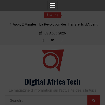
À la une
ent
Cette startup de Nice veut révolutionner les transferts
d’argent vers l’Afrique
08 Août, 2026
Facebook
Twitter
RSS
Skip
to
content
Digital Africa Tech
Le magazine d'information sur l'actualité des startups
Search
for: