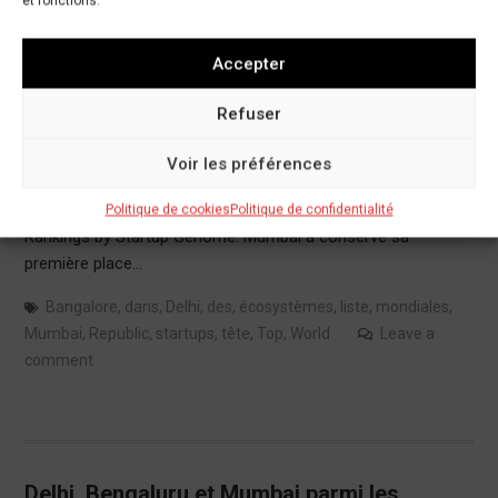
et fonctions.
Mumbai en tête de la liste des écosystèmes
de startups mondiales ; Bangalore et Delhi
Accepter
dans le top 40 – Republic World
Refuser
26/09/2021
Innovation
,
Technologies
Voir les préférences
Mumbai et Bangalore figurent sur la liste des meilleurs hubs
de startups à travers le monde, selon le Global Startup
Politique de cookies
Politique de confidentialité
Rankings by Startup Genome. Mumbai a conservé sa
première place…
Bangalore
,
dans
,
Delhi
,
des
,
écosystèmes
,
liste
,
mondiales
,
Mumbai
,
Republic
,
startups
,
tête
,
Top
,
World
Leave a
comment
Delhi, Bengaluru et Mumbai parmi les