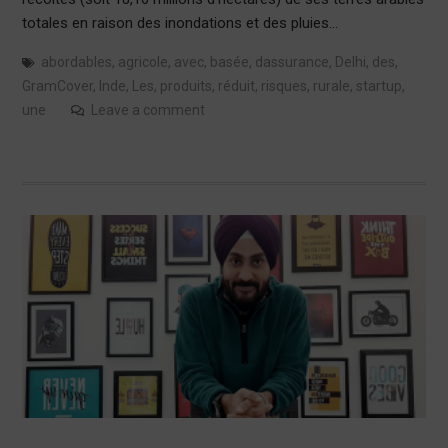
totales en raison des inondations et des pluies…
abordables
,
agricole
,
avec
,
basée
,
dassurance
,
Delhi
,
des
,
GramCover
,
Inde
,
Les
,
produits
,
réduit
,
risques
,
rurale
,
startup
,
une
Leave a comment