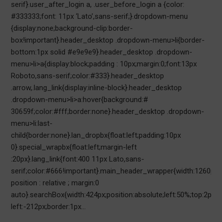
serif}.user_after_login a, .user_before_login a {color:
#333333;font: 11px ‘Lato’,sans-serif;}.dropdown-menu
{display:none;background-clip:border-
box!important}.header_desktop .dropdown-menu>li{border-
bottom:1px solid #e9e9e9}.header_desktop .dropdown-
menu>li>a{display:block;padding : 10px;margin:0;font:13px
Roboto,sans-serif;color:#333}.header_desktop
.arrow,.lang_link{display:inline-block}.header_desktop
.dropdown-menu>li>a:hover{background:#
30659f;color:#fff;border:none}.header_desktop .dropdown-
menu>li:last-
child{border:none}.lan_dropbx{float:left;padding:10px
0}.special_wrapbx{float:left;margin-left
:20px}.lang_link{font:400 11px Lato,sans-
serif;color:#666!important}.main_header_wrapper{width:1260px;
position : relative ; margin:0
auto}.searchBox{width:424px;position:absolute;left:50%;top:2px;m
left:-212px;border:1px…