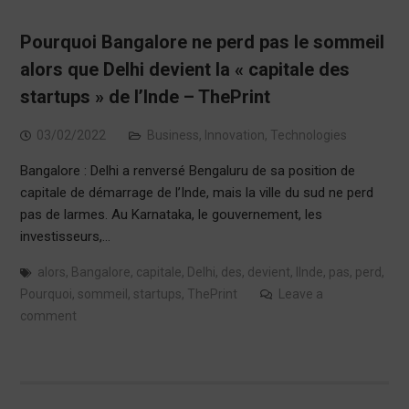
Pourquoi Bangalore ne perd pas le sommeil
alors que Delhi devient la « capitale des
startups » de l’Inde – ThePrint
03/02/2022
Business
,
Innovation
,
Technologies
Bangalore : Delhi a renversé Bengaluru de sa position de
capitale de démarrage de l’Inde, mais la ville du sud ne perd
pas de larmes. Au Karnataka, le gouvernement, les
investisseurs,…
alors
,
Bangalore
,
capitale
,
Delhi
,
des
,
devient
,
lInde
,
pas
,
perd
,
Pourquoi
,
sommeil
,
startups
,
ThePrint
Leave a
comment