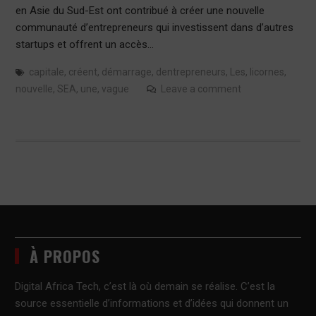
en Asie du Sud-Est ont contribué à créer une nouvelle
communauté d’entrepreneurs qui investissent dans d’autres
startups et offrent un accès…
capitale
,
créent
,
démarrage
,
dentrepreneurs
,
Les
,
licornes
,
nouvelle
,
SEA
,
une
,
vague
Leave a comment
À PROPOS
Digital Africa Tech, c’est là où demain se réalise. C’est la
source essentielle d’informations et d’idées qui donnent un