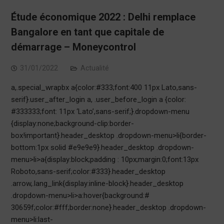
Étude économique 2022 : Delhi remplace
Bangalore en tant que capitale de
démarrage – Moneycontrol
31/01/2022
Actualité
a,.special_wrapbx a{color:#333;font:400 11px Lato,sans-
serif}.user_after_login a, .user_before_login a {color:
#333333;font: 11px ‘Lato’,sans-serif;}.dropdown-menu
{display:none;background-clip:border-
box!important}.header_desktop .dropdown-menu>li{border-
bottom:1px solid #e9e9e9}.header_desktop .dropdown-
menu>li>a{display:block;padding : 10px;margin:0;font:13px
Roboto,sans-serif;color:#333}.header_desktop
.arrow,.lang_link{display:inline-block}.header_desktop
.dropdown-menu>li>a:hover{background:#
30659f;color:#fff;border:none}.header_desktop .dropdown-
menu>li:last-