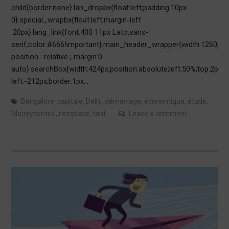
child{border:none}.lan_dropbx{float:left;padding:10px
0}.special_wrapbx{float:left;margin-left
:20px}.lang_link{font:400 11px Lato,sans-
serif;color:#666!important}.main_header_wrapper{width:1260px;
position : relative ; margin:0
auto}.searchBox{width:424px;position:absolute;left:50%;top:2px;m
left:-212px;border:1px…
Bangalore
,
capitale
,
Delhi
,
démarrage
,
économique
,
étude
,
Moneycontrol
,
remplace
,
tant
Leave a comment