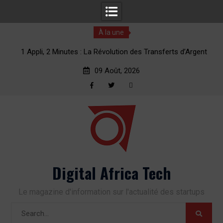
À la une
erts
1 Appli, 2 Minutes : La Révolution des Transferts d’Argent
vers l’Afrique
09 Août, 2026
Facebook
Twitter
RSS
Skip
to
content
Digital Africa Tech
Le magazine d'information sur l'actualité des startups
Search
for: