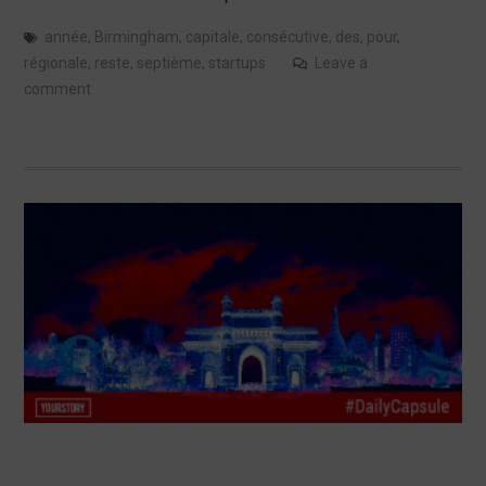
année
,
Birmingham
,
capitale
,
consécutive
,
des
,
pour
,
régionale
,
reste
,
septième
,
startups
Leave a
comment