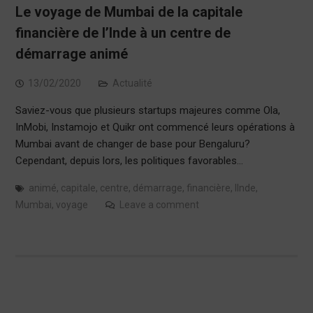
Le voyage de Mumbai de la capitale
financière de l’Inde à un centre de
démarrage animé
13/02/2020
Actualité
Saviez-vous que plusieurs startups majeures comme Ola,
InMobi, Instamojo et Quikr ont commencé leurs opérations à
Mumbai avant de changer de base pour Bengaluru?
Cependant, depuis lors, les politiques favorables…
animé
,
capitale
,
centre
,
démarrage
,
financière
,
lInde
,
Mumbai
,
voyage
Leave a comment