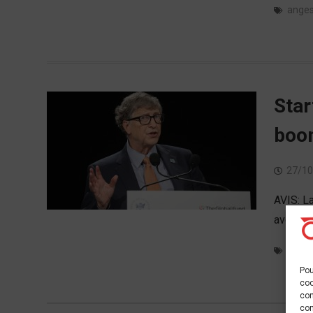
ange
Star
boom
27/10
AVIS: L
avons vu
Boo
Pou
coo
con
com