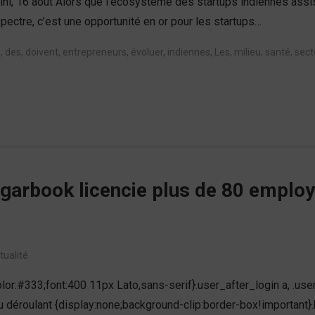
hi, 16 août Alors que l’écosystème des startups indiennes assi
spectre, c’est une opportunité en or pour les startups…
m
,
des
,
doivent
,
entrepreneurs
,
évoluer
,
indiennes
,
Les
,
milieu
,
santé
,
sect
Pagarbook licencie plus de 80 emplo
tualité
lor:#333;font:400 11px Lato,sans-serif}.user_after_login a, .use
enu déroulant {display:none;background-clip:border-box!importan