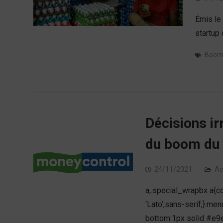
Émis le
startup
Boo
Décisions ir
du boom du 
24/11/2021
Ac
a,.special_wrapbx a{co
‘Lato’,sans-serif;}.m
bottom:1px solid #e9e