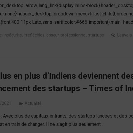
der_desktop .arrow,.lang_link{display:inline-block}.header_desk
der:none}.header_desktop .dropdown-menu>li:last-child{border:no
ink{font:400 11px Lato,sans-serif;color:#666!important}.main_hea
e
,
insécurité
,
irréfléchies
,
obscur
,
professionnel
,
startups
Leave 
lus en plus d’Indiens deviennent d
ncement des startups – Times of In
/2021
Actualité
: Avec plus de capitaux entrants, des startups lancées et des sort
st en train de changer. Il ne s’agit plus seulement…