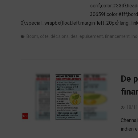
serif;color:#333}.hea
30659f;color:#fff;bor
0}.special_wrapbx{float:left;margin-left :20px}.lang_l
Boom
,
côte
,
décisions
,
des
,
épuisement
,
financement
,
Ind
De p
fina
18/11
Chennai 
indien e