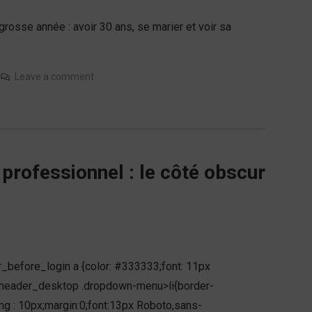
osse année : avoir 30 ans, se marier et voir sa
Leave a comment
 professionnel : le côté obscur
r_before_login a {color: #333333;font: 11px
t}.header_desktop .dropdown-menu>li{border-
g : 10px;margin:0;font:13px Roboto,sans-