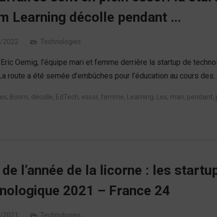
 Learning décolle pendant …
/2022
Technologies
 Eric Oemig, l’équipe mari et femme derrière la startup de tech
La route a été semée d’embûches pour l’éducation au cours des
res
,
Boom
,
décolle
,
EdTech
,
essor
,
femme
,
Learning
,
Les
,
mari
,
pendant
,
 de l’année de la licorne : les star
nologique 2021 – France 24
/2021
Technologies