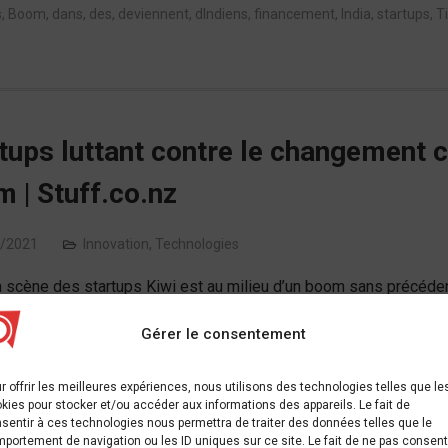
s
,
Boom
,
dans
,
des
,
deviennent
,
dIndiens
,
financement
,
India
,
startups
,
T
tups luttant contre le changement c
 | Stuff.co.nz
/2021
Innovation
,
Technologies
a scène des startups Kiwi est au milieu d’un boom sans précéden
 plus de 2 milliards de dollars d’acquisitions…
Gérer le consentement
m
,
changement
,
climatique
,
contre
,
grand
,
luttant
,
prochain
,
startups
,
Stu
r offrir les meilleures expériences, nous utilisons des technologies telles que le
kies pour stocker et/ou accéder aux informations des appareils. Le fait de
sentir à ces technologies nous permettra de traiter des données telles que le
portement de navigation ou les ID uniques sur ce site. Le fait de ne pas consent