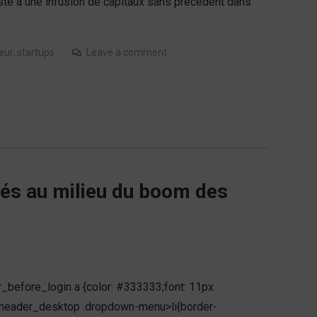
ste à une infusion de capitaux sans précédent dans
eur
,
startups
Leave a comment
yés au milieu du boom des
r_before_login a {color: #333333;font: 11px
t}.header_desktop .dropdown-menu>li{border-