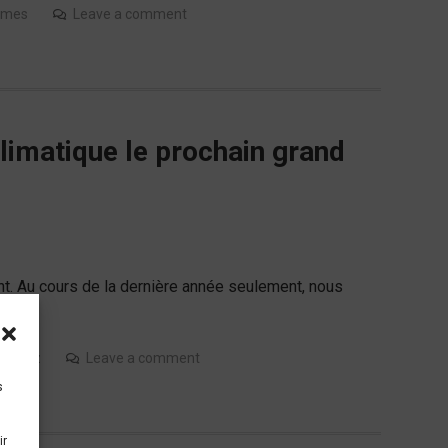
imes
Leave a comment
limatique le prochain grand
t. Au cours de la dernière année seulement, nous
ffconz
Leave a comment
s
ir