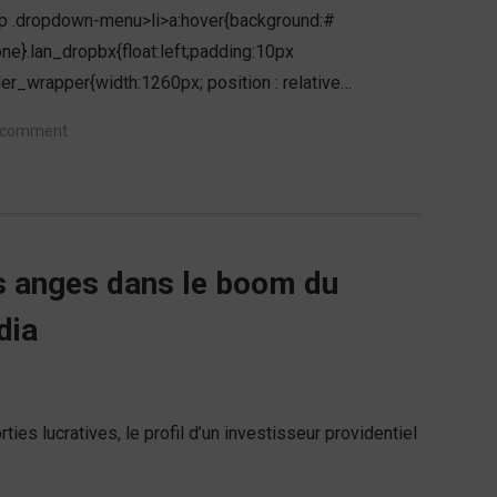
top .dropdown-menu>li>a:hover{background:#
ne}.lan_dropbx{float:left;padding:10px
der_wrapper{width:1260px; position : relative…
a comment
es anges dans le boom du
dia
ies lucratives, le profil d’un investisseur providentiel