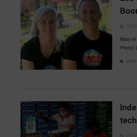
Boom
15/01
Mary et
Photo) 
affai
Inde
tech
31/12