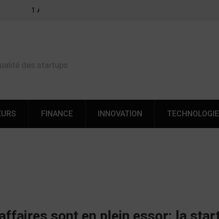
ferts
Cette startup de Nice veut révolutionner les transferts
d’argent vers l’Afrique
ualité des startups
EURS
FINANCE
INNOVATION
TECHNOLOGI
affaires sont en plein essor: la st