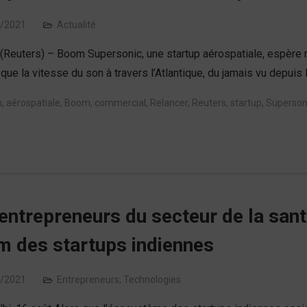
/2021
Actualité
 (Reuters) – Boom Supersonic, une startup aérospatiale, espèr
que la vitesse du son à travers l’Atlantique, du jamais vu depuis 
n
,
aérospatiale
,
Boom
,
commercial
,
Relancer
,
Reuters
,
startup
,
Superson
entrepreneurs du secteur de la sant
 des startups indiennes
/2021
Entrepreneurs
,
Technologies