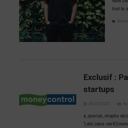
New Del
tout le 
Boo
Exclusif : 
startups
26/07/2021
Ac
a,.special_wrapbx a{co
‘Lato’,sans-serif;}.m