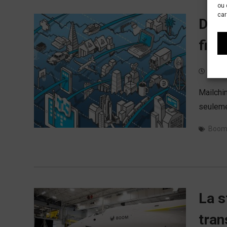
ou 
car
Dive
fina
14/09
Mailchim
seuleme
Boo
La s
tran