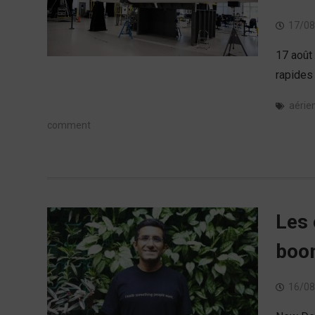
17/08
17 août
rapides 
aérie
comment
Les 
boom
16/08