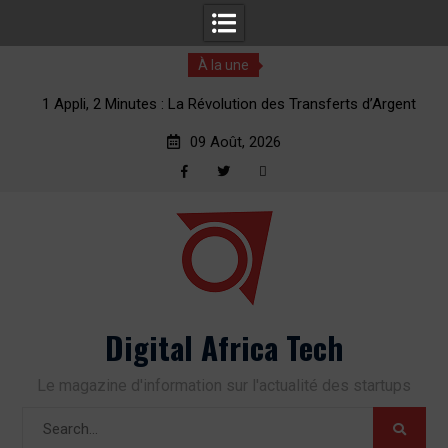
À la une
erts
1 Appli, 2 Minutes : La Révolution des Transferts d’Argent
vers l’Afrique
09 Août, 2026
Facebook
Twitter
RSS
Skip
to
content
Digital Africa Tech
Le magazine d'information sur l'actualité des startups
Search
for: