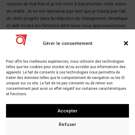
mission de Kuli Kuli et je me mets à transformer cette vision
en réalité. Je ne me reposerai pas tant que je n’aurai pas fait
de réels progrès dans la réduction du changement climatique
et aidé toutes les femmes dont nous nous approvisionnons
à atteindre la véritable égalité. Avec des objectifs comme ça,
il est difficile de voir les plus petites victoires, comme lorsque
Gérer le consentement
nous avons lancé dans notre 10 000e magasin, ou lorsque
nous avons lancé nos nouveaux plans de superaliments
Pour offrir les meilleures expériences, nous utilisons des technologies
biologiques au goût incroyable. Après une décennie de travail,
telles que les cookies pour stocker et/ou accéder aux informations des
j’ai réalisé que les montagnes russes de la vie des startups
appareils. Le fait de consentir à ces technologies nous permettra de
ne sont amusantes que si vous célébrez les sommets.
traiter des données telles que le comportement de navigation ou les ID
uniques sur ce site. Le fait de ne pas consentir ou de retirer son
Célébrer ces hauts vous permet de mieux faire face aux bas
consentement peut avoir un effet négatif sur certaines caractéristiques
inévitables.
et fonctions.
5.C’est un marathon, pas un sprint.
Accepter
Un ami m’a dit récemment qu’elle était heureuse d’être
devenue une meilleure amie, contrairement à ce que j’ai
Refuser
commencé avec mon entreprise. Le commentaire m’a