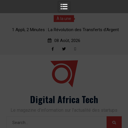
À la une
erts
1 Appli, 2 Minutes : La Révolution des Transferts d’Argent
vers l’Afrique
08 Août, 2026
Facebook
Twitter
RSS
Skip
to
content
Digital Africa Tech
Le magazine d'information sur l'actualité des startups
Search
for: