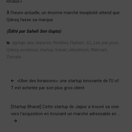
locaux.»
À l’heure actuelle, un énorme marché inexploité attend que
Qdesq fasse sa marque.
(Édité par Saheli Sen Gupta)
agrège
,
des
,
espaces
,
flexibles
,
Flipkart
,
JLL
,
Les
,
par
,
pour
,
Qdesq
,
soutenue
,
startup
,
travail
,
utilisateurs
,
Walmart
,
Zomato
Navigation
«Uber des livraisons»: une startup innovante de l’U of
de
T est achetée par son plus gros client
l’article
[Startup Bharat] Cette startup de Jaipur a trouvé sa voie
vers l’acquisition en trouvant un marché adressable en …