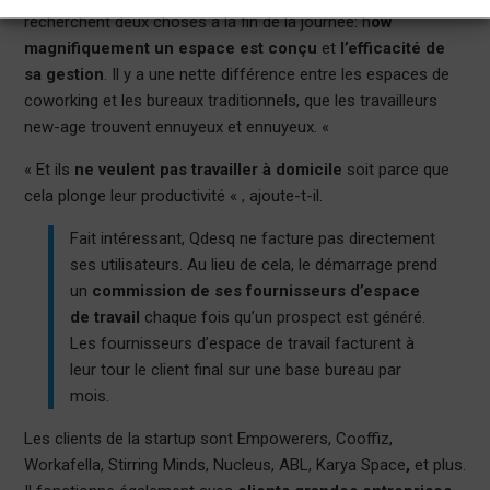
recherchent deux choses à la fin de la journée: h
ow
magnifiquement un espace est conçu
et
l’efficacité de
sa gestion
. Il y a une nette différence entre les espaces de
coworking et les bureaux traditionnels, que les travailleurs
new-age trouvent ennuyeux et ennuyeux. «
« Et ils
ne veulent pas travailler à domicile
soit parce que
cela plonge leur productivité « , ajoute-t-il.
Fait intéressant, Qdesq ne facture pas directement
ses utilisateurs. Au lieu de cela, le démarrage prend
un
commission de ses fournisseurs d’espace
de travail
chaque fois qu’un prospect est généré.
Les fournisseurs d’espace de travail facturent à
leur tour le client final sur une base bureau par
mois.
Les clients de la startup sont Empowerers, Cooffiz,
Workafella, Stirring Minds, Nucleus, ABL, Karya Space
,
et plus.