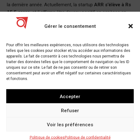
la dernière année. Actuellement, la startup
ARR s’élève à Rs
15,5 crore
, et il affirme être devenu positif en espèces en
2019.
Gérer le consentement
Les espaces de travail de marque Qdesq peuvent être utilisés
n’importe où entre
Rs 9,000 à Rs 10,000
par bureau par
Pour offrir les meilleures expériences, nous utilisons des technologies
mois. C’est 20 à 30 pour cent de moins que ce que les
telles que les cookies pour stocker et/ou accéder aux informations des
opérateurs d’espace de travail premium comme WeWork,
appareils. Le fait de consentir à ces technologies nous permettra de
CoWrks, Regus, Smartworks et autres facturent.
traiter des données telles que le comportement de navigation ou les ID
uniques sur ce site. Le fait de ne pas consentir ou de retirer son
consentement peut avoir un effet négatif sur certaines caractéristiques
Compte tenu de la montée du travail à distance
et fonctions.
dans toutes les industries et de la
forte
augmentation de la demande d’espaces de
Accepter
travail flexi
, la startup s’attend à plus que doubler
son chiffre d’affaires à Rs 38 crore
d’ici 2021. D’ici
Refuser
là, il espère faire de la corde dans 3 700 espaces
de travail dans 64 villes et enregistrer plus de 2 800
Voir les préférences
réservations par mois.
Politique de cookies
Politique de confidentialité
Paras partage: «Nous avons réalisé que les chercheurs