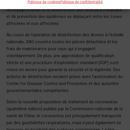
Politique de cookies
Politique de confidentialité
coronavirus. Un autre objectif des applications est le
nettoyage intensif et la désinfection des véhicules médicaux
et de prévention des épidémies se déplaçant entre les zones
affectées et non affectées.
Au cours de l’opération de désinfection des drones à l’échelle
nationale, XAG couvrira toutes les pièces détachées et les
frais de maintenance pour ceux qui s’engagent
volontairement. De plus, une approbation de qualification
stricte et une procédure d’exploitation standard (SOP) sont
mises en œuvre pour garantir la sécurité et la légitimité. Des
actions de désinfection seraient prises avec l’autorisation du
Center for Disease Control and Prevention et des autorités
gouvernementales compétentes.
Selon la nouvelle proposition de traitement du coronavirus
(quatrième édition) publiée par la Commission nationale de la
santé de Chine, le coronavirus est principalement transporté
par des gouttelettes respiratoires, mais il peut également se
propager en touchant des surfaces contaminées. La Dre