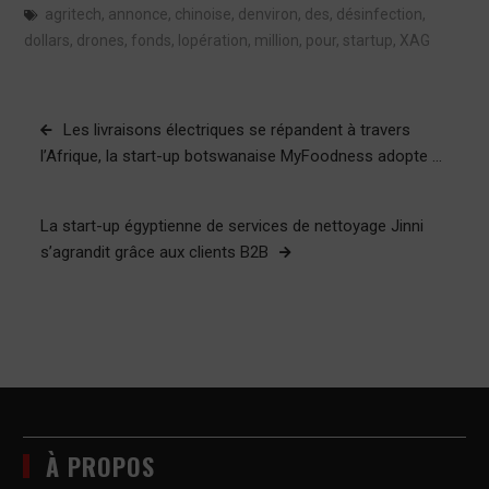
agritech
,
annonce
,
chinoise
,
denviron
,
des
,
désinfection
,
dollars
,
drones
,
fonds
,
lopération
,
million
,
pour
,
startup
,
XAG
Navigation
Les livraisons électriques se répandent à travers
de
l’Afrique, la start-up botswanaise MyFoodness adopte …
l’article
La start-up égyptienne de services de nettoyage Jinni
s’agrandit grâce aux clients B2B
À PROPOS