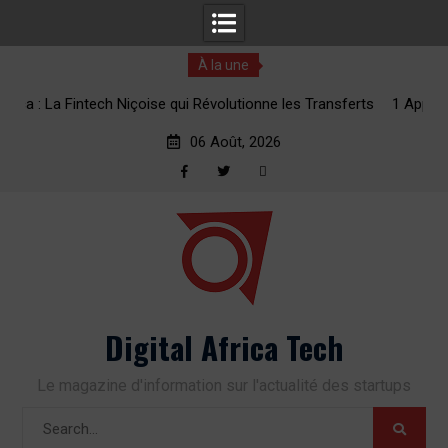
À la une
 les Transferts
1 Appli, 2 Minutes : La Révolution des Transferts d
vers l’Afrique
06 Août, 2026
Facebook
Twitter
RSS
Skip
to
content
Digital Africa Tech
Le magazine d'information sur l'actualité des startups
Search
for: