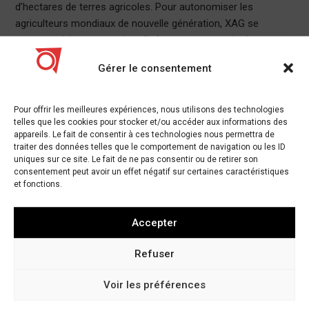
d’hectares de terres agricoles. Pour autonomiser les
agriculteurs mondiaux de nouvelle génération, XAG se
consacre à la construction d’infrastructures agricoles
numériques, au développement d’équipements d’agriculture
Gérer le consentement
de précision, tels que des robots, des drones, l’IA et l’IoT, et à
la création d’écosystèmes d’agriculture intelligente.
Pour offrir les meilleures expériences, nous utilisons des technologies
XAG intervient activement pour lutter contre le coronavirus
telles que les cookies pour stocker et/ou accéder aux informations des
contagieux grâce à des technologies innovantes, ainsi que
appareils. Le fait de consentir à ces technologies nous permettra de
traiter des données telles que le comportement de navigation ou les ID
pour aider les gouvernements locaux en matière de sécurité
uniques sur ce site. Le fait de ne pas consentir ou de retirer son
de la santé publique. Le fonds de 5 millions de yuans s’est
consentement peut avoir un effet négatif sur certaines caractéristiques
engagé à fournir aux utilisateurs de drones agricoles de XAG
et fonctions.
un soutien technique pour effectuer correctement des
pulvérisations de désinfectants aériens qui aident à freiner la
Accepter
propagation du virus, en particulier dans les villages ruraux
avec des systèmes de santé plus faibles et des conditions
Refuser
d’assainissement moins bonnes. Les opérations viseront les
lieux publics extérieurs densément peuplés et les
Voir les préférences
communautés ayant des cas confirmés ou suspectés de