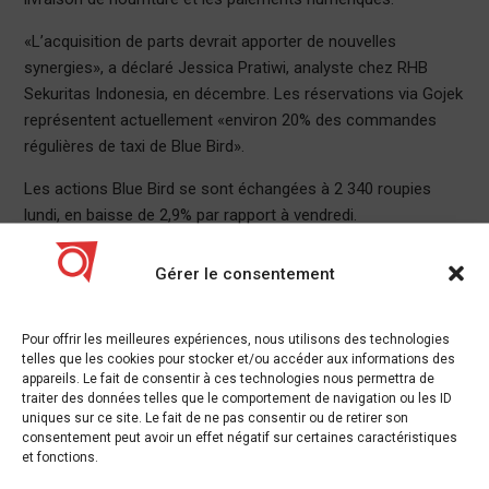
«L’acquisition de parts devrait apporter de nouvelles
synergies», a déclaré Jessica Pratiwi, analyste chez RHB
Sekuritas Indonesia, en décembre. Les réservations via Gojek
représentent actuellement «environ 20% des commandes
régulières de taxi de Blue Bird».
Les actions Blue Bird se sont échangées à 2 340 roupies
lundi, en baisse de 2,9% par rapport à vendredi.
Gojek a déclaré en octobre qu’il se préparait à une double
Gérer le consentement
cotation et cherchait une plus grande part du marché
régional. À l’époque, il a été noté que les deux nouveaux
chefs d’entreprise de la société, Andre Soelistyo et Kevin
Pour offrir les meilleures expériences, nous utilisons des technologies
telles que les cookies pour stocker et/ou accéder aux informations des
Aluwi, souhaitaient poursuivre l’expansion de Gojek. Bien qu’il
appareils. Le fait de consentir à ces technologies nous permettra de
n’y ait « aucune date fixe » pour une inscription, Soelistyo a
traiter des données telles que le comportement de navigation ou les ID
déclaré que la société essayait de travailler sur « la
uniques sur ce site. Le fait de ne pas consentir ou de retirer son
consentement peut avoir un effet négatif sur certaines caractéristiques
construction d’une meilleure gouvernance » avec son
et fonctions.
introduction en bourse.