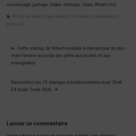
covoiturage, partage, Stake, startups, Taxis, What’s Hot
Bird
,
Blue
,
dans
,
Gojek
,
investit
,
minoritaire
,
participation
,
pour
,
une
Navigation
Cette startup de fintech incubée à Harvard par un duo
de
mari-femme accorde des prêts aux écoles et aux
enseignants
l’article
Rencontrez les 10 startups présélectionnées pour Shell
E4 Scale Track 2020
Laisser un commentaire
Votre adresse e-mail ne sera pas publiée.
Les champs