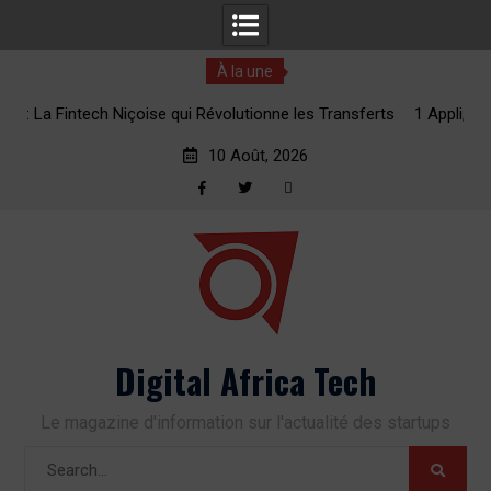
À la une
lutionne les Transferts
1 Appli, 2 Minutes : La Révolution des Trans
ue
vers l’Afrique
10 Août, 2026
Facebook
Twitter
RSS
Skip
to
content
Digital Africa Tech
Le magazine d'information sur l'actualité des startups
Search
for: