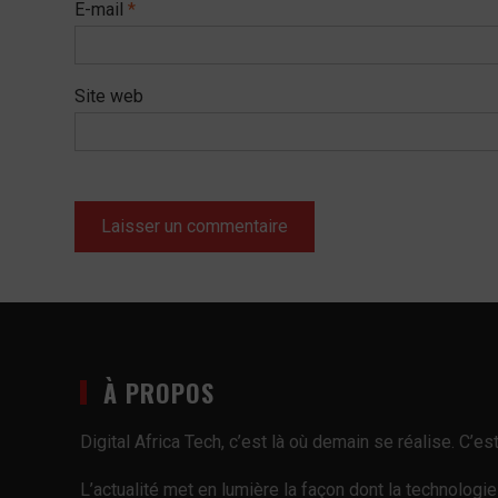
E-mail
*
Site web
À PROPOS
Digital Africa Tech, c’est là où demain se réalise. C’
L’actualité met en lumière la façon dont la technologi