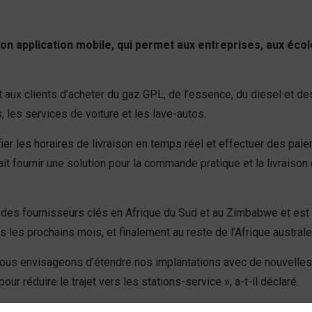
on application mobile, qui permet aux entreprises, aux éco
 aux clients d’acheter du gaz GPL, de l’essence, du diesel et des
 les services de voiture et les lave-autos.
r les horaires de livraison en temps réel et effectuer des paiemen
lait fournir une solution pour la commande pratique et la livrais
à des fournisseurs clés en Afrique du Sud et au Zimbabwe et est 
 les prochains mois, et finalement au reste de l’Afrique australe
 nous envisageons d’étendre nos implantations avec de nouvelles
ur réduire le trajet vers les stations-service », a-t-il déclaré.
plication, ce qui permet aux clients de rentrer directement chez