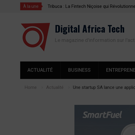
: La Fintech Niçoise qui Révolutionne les
1 Appli, 2 Minutes 
À la une
ts d’Argent vers l’Afrique
d’Argent vers l’Afr
Skip
Digital Africa Tech
to
content
Le magazine d'information sur l'act
ACTUALITÉ
BUSINESS
ENTREPREN
Home
Actualité
Une startup SA lance une applic