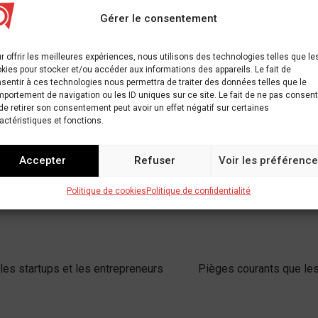
Gérer le consentement
x fournisseurs et facture également les clients pour la livraison
r offrir les meilleures expériences, nous utilisons des technologies telles que le
kies pour stocker et/ou accéder aux informations des appareils. Le fait de
sentir à ces technologies nous permettra de traiter des données telles que le
ne transaction en espèces et en actions
portement de navigation ou les ID uniques sur ce site. Le fait de ne pas consent
n en Afrique
de retirer son consentement peut avoir un effet négatif sur certaines
actéristiques et fonctions.
pplication de registre numérique pour les MPME
s achats en ligne et demande de l'aide
Accepter
Refuser
Voir les préférenc
` prospère '' au milieu d'une pandémie, en particulier avec le tr
Politique de cookies
Politique de confidentialité
pour
,
startup
,
une
les startups et les entrepreneurs
Pièges courants que les