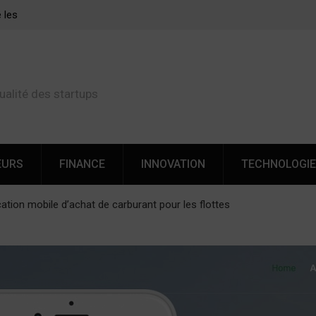
: La Révolution des Transferts
Cette startup de Nice veut ré
ique
d’argent vers l’Afrique
ualité des startups
EURS
FINANCE
INNOVATION
TECHNOLOGI
ation mobile d’achat de carburant pour les flottes