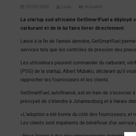
02/03/2020
Louis
Actualité
La startup sud-africaine GetSmartFuel a déployé s
carburant et de le lui faire livrer directement.
Lancé à la fin de l’année dernière, GetSmartFuel permet
services tels que les contrôles de pression des pneus,
Les utilisateurs peuvent commander du carburant, vérifie
(PDG) de la startup, Albert Mubako, déclarant qu’il vou
rapprocher les fournisseurs et les clients.
GetSmartFuel, autofinancé, est en train de s’associer 
prévoyait de s’étendre à Johannesburg et à Harare dans
«L’adoption a été bonne du côté des fournisseurs, et
Les clients sont impatients de bénéficier d’un service po
«Nous livrons à des géo-emplacements épinglés via l’ap