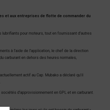
les et aux entreprises de flotte de commander du
 lubrifiants pour moteurs, tout en fournissant d’autres
ts à l’aide de l’application, le chef de la direction
on du carburant en dehors des heures normales,
actuellement actif au Cap. Mubako a déclaré qu’il
.
 sociétés d’approvisionnement en GPL et en carburant.
 eux, même les jours où ils ont besoin de carburant.»