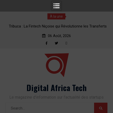
À la une
La Fintech Niçoise qui Révolutionne les Transferts
1 Appli, 2 Minute
d’Argent vers l’Afrique
06 Août, 2026
Facebook
Twitter
RSS
Skip
to
content
Digital Africa Tech
Le magazine d'information sur l'actualité des startups
Search
for: