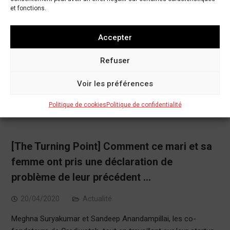
et fonctions.
Accepter
Refuser
Voir les préférences
Politique de cookies
Politique de confidentialité
[The Turning Point] Comment ce mari et sa
femme ont pris une déclaration de
problème de leur précédent …
20/04/2020
Actualité
Meghna Suryakumar et Sandeep Anandampillai, les co-