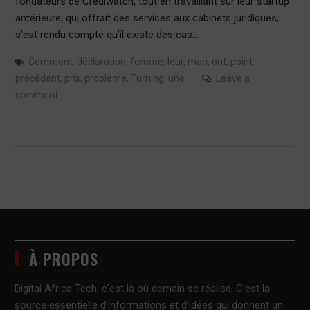
fondateurs de Crediwatch, tout en travaillant sur leur startup
antérieure, qui offrait des services aux cabinets juridiques,
s’est rendu compte qu’il existe des cas…
Comment
,
déclaration
,
femme
,
leur
,
mari
,
ont
,
point
,
précédent
,
pris
,
problème
,
Turning
,
une
Leave a
comment
À PROPOS
Digital Africa Tech, c’est là où demain se réalise. C’est la
source essentielle d’informations et d’idées qui donnent un