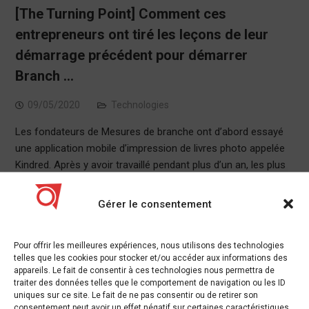
[The Turning Point] Comment ces
entrepreneurs ont tiré les leçons de leur
démarrage précédent pour démarrer
Branch …
09/05/2020
Technologies
Les fondateurs de Mesures de branche ont d’abord essayé
une application mobile d’impression de livres photo appelée
Kindred. Après y avoir travaillé pendant plus d’un an, les plus
grands défis…
Gérer le consentement
Branch
,
Ces
,
Comment
,
démarrage
,
démarrer
,
entrepreneurs
,
leçons
,
Les
,
leur
,
ont
,
point
,
pour
,
précédent
,
tire
,
Turning
Leave a comment
Pour offrir les meilleures expériences, nous utilisons des technologies
telles que les cookies pour stocker et/ou accéder aux informations des
appareils. Le fait de consentir à ces technologies nous permettra de
traiter des données telles que le comportement de navigation ou les ID
uniques sur ce site. Le fait de ne pas consentir ou de retirer son
consentement peut avoir un effet négatif sur certaines caractéristiques