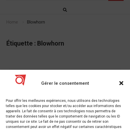
Home
Blowhorn
Étiquette :
Blowhorn
[Funding alert] La start-up logistique
Gérer le consentement
Blowhorn lève une dette de capital-risque
auprès de Trifecta Capital
Pour offrir les meilleures expériences, nous utilisons des technologies
telles que les cookies pour stocker et/ou accéder aux informations des
26/05/2020
Innovation
,
Technologies
appareils. Le fait de consentir à ces technologies nous permettra de
traiter des données telles que le comportement de navigation ou les ID
Blowhorn, une startup de logistique logistique intra-urbaine
uniques sur ce site. Le fait de ne pas consentir ou de retirer son
basée à Bengaluru, a augmenté financement par emprunt
consentement peut avoir un effet négatif sur certaines caractéristiques