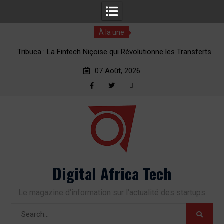
À la une
èmes
Tribuca : La Fintech Niçoise qui Révolutionne les Transferts
1
d’Argent vers l’Afrique
07 Août, 2026
Facebook
Twitter
RSS
Skip
to
content
Digital Africa Tech
Le magazine d'information sur l'actualité des startups
Search
for: