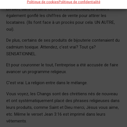
Politique de cookies
Politique de confidentialité
Eh bien, dans certains centres commerciaux, ils avaient
également gonflé les chiffres de vente pour attirer les
locataires. (Ils font face à un procès pour cela. UN AUTRE,
oui).
De plus, certains de ses produits de bijouterie contenaient du
cadmium toxique. Attendez, c’est vrai? Tout ça?
SENSATIONNEL.
Et pour couronner le tout, l’entreprise a été accusée de faire
avancer un programme religieux.
C’est vrai. La religion entre dans le mélange.
Vous voyez, les Changs sont des chrétiens nés de nouveau
et ont systématiquement placé des phrases religieuses dans
leurs produits, comme Saint et Dieu merci, Jésus vous aime,
etc. Même le verset Jean 3:16 est imprimé dans leurs
vêtements.