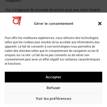
magasins.
Oui, il s’agissait de monnaie de poche pour eux, mais l’argent
ne s’arrêtait pas là car il ne s’agissait pas uniquement des
conditions des employés.
Gérer le consentement
Les concepteurs ont affirmé que Forever 21 avait copié leur
travail, y compris des poids lourds comme Diane von
Pour offrir les meilleures expériences, nous utilisons des technologies
Fürstenberg, Anna Sui, Gwen Stefani et Trovata. Même Ariana
telles que les cookies pour stocker et/ou accéder aux informations des
appareils. Le fait de consentir à ces technologies nous permettra de
Grande les a poursuivis en justice pour avoir copié le style
traiter des données telles que le comportement de navigation ou les ID
trouvé dans sa vidéo «7 rings».
uniques sur ce site. Le fait de ne pas consentir ou de retirer son
consentement peut avoir un effet négatif sur certaines caractéristiques
Découvrez «7 anneaux» par Ariana Grande:
et fonctions.
Des entreprises comme Autodesk et Adobe ont déposé une
Accepter
plainte commune contre l’entreprise pour avoir utilisé des
copies illégales et piratées de leurs logiciels. Allons y! Vous
Refuser
tournez en milliards. Vous pouvez au moins payer pour UNE
licence.
Voir les préférences
Rappelez-vous tous ces magasins?