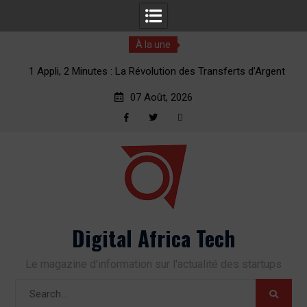
À la une
erts
1 Appli, 2 Minutes : La Révolution des Transferts d’Argent
vers l’Afrique
07 Août, 2026
Facebook
Twitter
RSS
Skip
to
content
Digital Africa Tech
Le magazine d'information sur l'actualité des startups
Search
for: