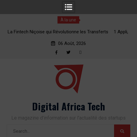
À la une
ne les Transferts
1 Appli, 2 Minutes : La Révolution des Transferts 
vers l’Afrique
06 Août, 2026
Facebook
Twitter
RSS
Skip
to
content
Digital Africa Tech
Le magazine d'information sur l'actualité des startups
Search
for: