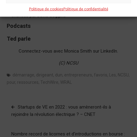
par Sheryl Sandberg
Can’t Hurt Me – Maîtrisez votre esprit et défiez les
Politique de cookies
Politique de confidentialité
chances
par David Goggins
Podcasts
Ted parle
Connectez-vous avec Monica Smith sur LinkedIn.
(C) NCSU
démarrage
,
dirigeant
,
dun
,
entrepreneurs
,
favoris
,
Les
,
NCSU
,
pour
,
ressources
,
TechWire
,
WRAL
Navigation
Startups de VE en 2022 : vous amèneront-ils à
de
rejoindre la révolution électrique ? – CNET
l’article
Nombre record de licornes et d’introductions en bourse :