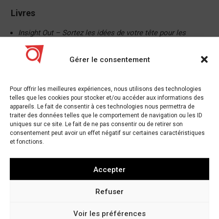
Livres
Insight Out – Sortez les idées de votre tête pour les
mettre en pratique
monde par Tina Seelig
L’ADN de l’innovateur – Maîtriser les cinq compétences
Gérer le consentement
de l’innovateur de rupture
par Jeff Dyer, Hal Gregersen,
Clayton Christensen
Pour offrir les meilleures expériences, nous utilisons des technologies
Collective Genius – L’art et la pratique de diriger
telles que les cookies pour stocker et/ou accéder aux informations des
l’innovation
par Linda Hill, Greg Brandeau, Emily Truelove,
appareils. Le fait de consentir à ces technologies nous permettra de
Kent Lineback
traiter des données telles que le comportement de navigation ou les ID
uniques sur ce site. Le fait de ne pas consentir ou de retirer son
Critical Knowledge Transfer – Des outils pour gérer
consentement peut avoir un effet négatif sur certaines caractéristiques
l’intelligence profonde de votre entreprise
par Dorothy
et fonctions.
Leonard, Walter Swap, Gavin Barton
Ne jamais manger seul – Et d’autres secrets du succès,
Accepter
une relation à la fois
de Keith Ferrazzi avec Tahl Raz
Bon à excellent – Pourquoi certaines entreprises font le
Refuser
grand saut… et d’autres pas
par Jim Collins
Lean In – Les femmes, le travail et la volonté de diriger
Voir les préférences