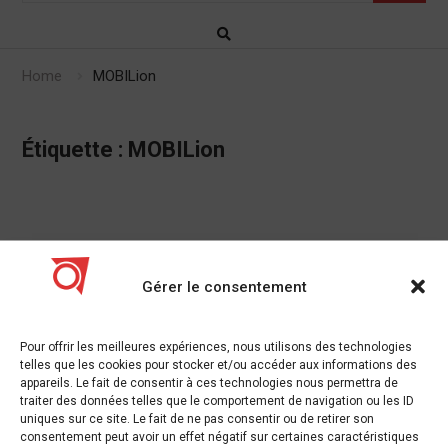
Home
MOBILion
Étiquette :
MOBILion
MOBILion sélectionné en tant que finaliste
Gérer le consentement
d’une start-up de soins de santé pour les
PACT 2020 Enterprise Awards
Pour offrir les meilleures expériences, nous utilisons des technologies
telles que les cookies pour stocker et/ou accéder aux informations des
02/03/2020
Innovation
,
Technologies
appareils. Le fait de consentir à ces technologies nous permettra de
traiter des données telles que le comportement de navigation ou les ID
Afficher la version source sur businesswire.com:
uniques sur ce site. Le fait de ne pas consentir ou de retirer son
https://www.businesswire.com/news/home/20200302005131/en
consentement peut avoir un effet négatif sur certaines caractéristiques