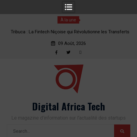
À la une
èmes
Tribuca : La Fintech Niçoise qui Révolutionne les Transferts
1
d’Argent vers l’Afrique
09 Août, 2026
Facebook
Twitter
RSS
Skip
to
content
Digital Africa Tech
Le magazine d'information sur l'actualité des startups
Search
for: