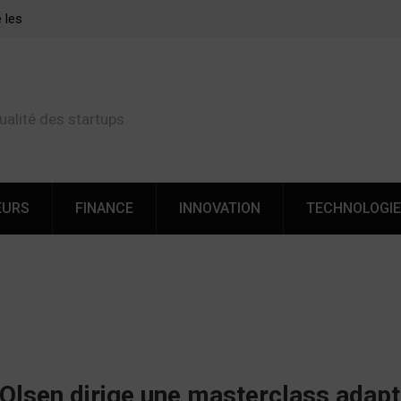
ferts
Cette startup de Nice veut révolutionner les transferts
d’argent vers l’Afrique
ualité des startups
EURS
FINANCE
INNOVATION
TECHNOLOGI
Olsen dirige une masterclass adap