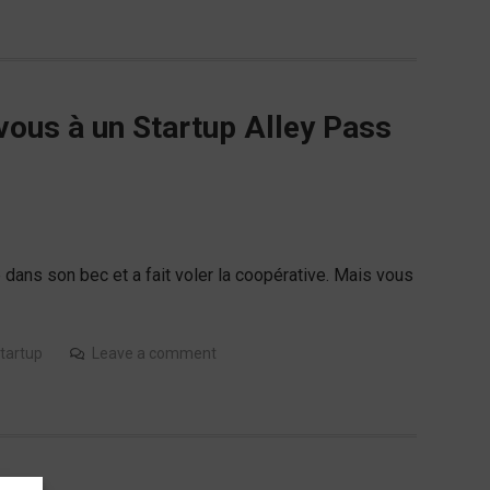
ous à un Startup Alley Pass
 dans son bec et a fait voler la coopérative. Mais vous
tartup
Leave a comment