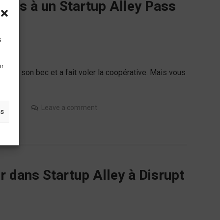
ous à un Startup Alley Pass
s
ir
 dans son bec et a fait voler la coopérative. Mais vous
tartup
Leave a comment
es
r dans Startup Alley à Disrupt