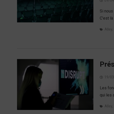
09/04
Si nous 
C’est l
Alley
,
Prés
19/03
Les fond
qui les 
Alley
,