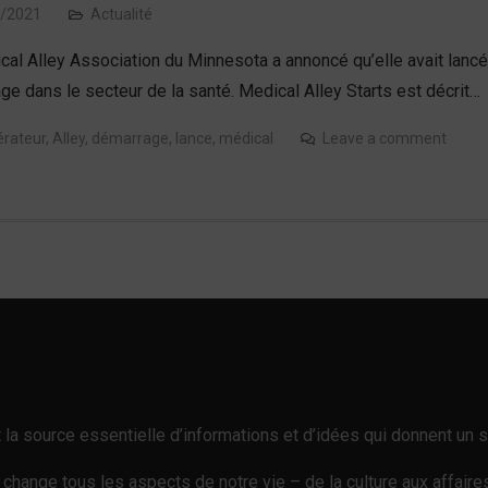
/2021
Actualité
cal Alley Association du Minnesota a annoncé qu’elle avait lancé
e dans le secteur de la santé. Medical Alley Starts est décrit…
érateur
,
Alley
,
démarrage
,
lance
,
médical
Leave a comment
est la source essentielle d’informations et d’idées qui donnent u
e change tous les aspects de notre vie – de la culture aux affair