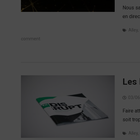
Nous sa
en dire
Alley
,
comment
Les 
03/06
Faire at
soit tro
Alley
,