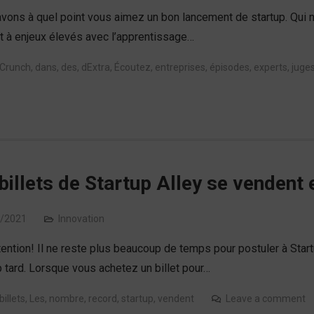
vons à quel point vous aimez un bon lancement de startup. Qui ne
ct à enjeux élevés avec l’apprentissage…
Crunch
,
dans
,
des
,
dExtra
,
Écoutez
,
entreprises
,
épisodes
,
experts
,
juge
billets de Startup Alley se vendent
/2021
Innovation
tention! Il ne reste plus beaucoup de temps pour postuler à Startu
p tard. Lorsque vous achetez un billet pour…
billets
,
Les
,
nombre
,
record
,
startup
,
vendent
Leave a comment