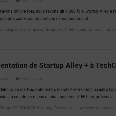
/2021
Technologies
l’avons dit une fois, nous l’avons dit 1 000 fois. Startup Alley e
à que des centaines de startups expérimentées et…
avantages
,
dans
,
dexposer
,
Disrupt
,
Les
,
Profitez
,
startup
,
tous
L
entation de Startup Alley + à Tech
/2021
Technologies
ateurs de start-up déterminés (existe-t-il vraiment un autre type
aident à construire mieux et plus rapidement. Eh bien, prévenez…
Disrupt
,
PRÉSENTATION
,
startup
,
TechCrunch
Leave a comment