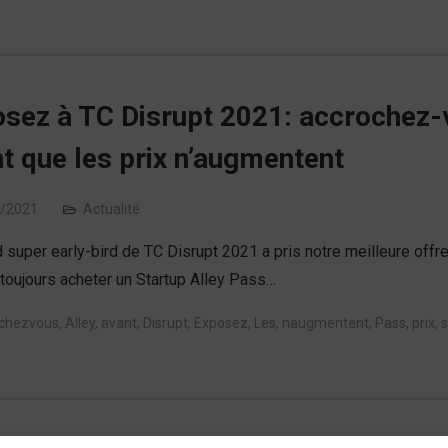
sez à TC Disrupt 2021: accrochez-v
t que les prix n’augmentent
/2021
Actualité
 super early-bird de TC Disrupt 2021 a pris notre meilleure offre
toujours acheter un Startup Alley Pass…
chezvous
,
Alley
,
avant
,
Disrupt
,
Exposez
,
Les
,
naugmentent
,
Pass
,
prix
,
s