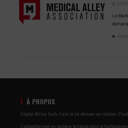
22/02
La Medi
démarrag
accél
À PROPOS
Digital Africa Tech, c’est là où demain se réalise. C’
L’actualité met en lumière la façon dont la technologi