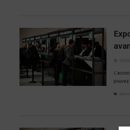
Expo
avan
19/05
L’accord
pouvez 
accro