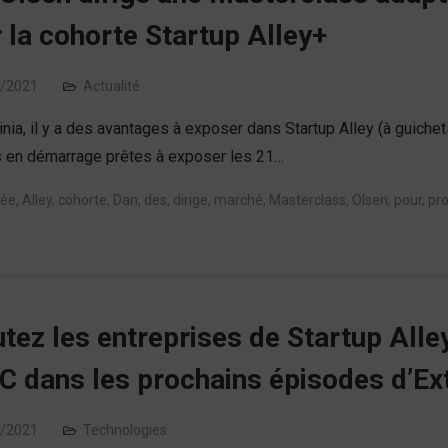
 la cohorte Startup Alley+
/2021
Actualité
inia, il y a des avantages à exposer dans Startup Alley (à guich
s en démarrage prêtes à exposer les 21…
tée
,
Alley
,
cohorte
,
Dan
,
des
,
dirige
,
marché
,
Masterclass
,
Olsen
,
pour
,
pro
tez les entreprises de Startup Alle
C dans les prochains épisodes d’Ex
/2021
Technologies