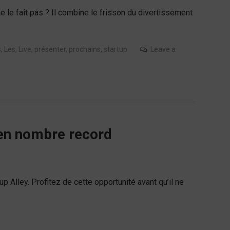
 le fait pas ? Il combine le frisson du divertissement
s
,
Les
,
Live
,
présenter
,
prochains
,
startup
Leave a
 en nombre record
p Alley. Profitez de cette opportunité avant qu’il ne