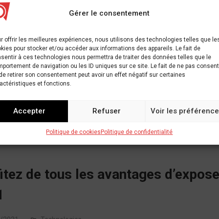
sez à TC Disrupt 2021: accrochez-v
Gérer le consentement
t que les prix n’augmentent
r offrir les meilleures expériences, nous utilisons des technologies telles que le
kies pour stocker et/ou accéder aux informations des appareils. Le fait de
/2021
Actualité
sentir à ces technologies nous permettra de traiter des données telles que le
portement de navigation ou les ID uniques sur ce site. Le fait de ne pas consent
 Super Early Bird de TC Disrupt 2021 a pris notre meilleure offre
de retirer son consentement peut avoir un effet négatif sur certaines
actéristiques et fonctions.
toujours acheter un Startup Alley…
chezvous
,
Alley
,
avant
,
Disrupt
,
Exposez
,
Les
,
naugmentent
,
Pass
,
prix
,
s
Accepter
Refuser
Voir les préférenc
Politique de cookies
Politique de confidentialité
itez de tous les avantages d’expose
1