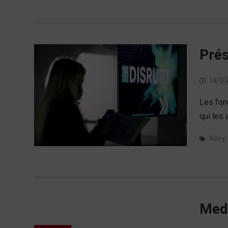
Prés
18/03
Les fond
qui les 
Alley
,
Medi