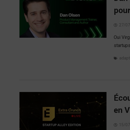
pour
27/07
Oui Virg
startup
adap
Écou
en V
15/07