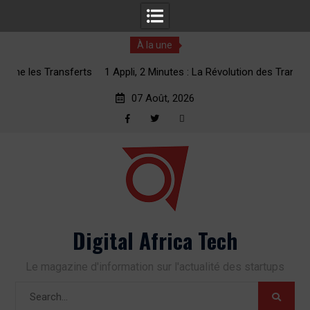
À la une
erts
1 Appli, 2 Minutes : La Révolution des Transferts d’Argent
vers l’Afrique
07 Août, 2026
Facebook
Twitter
RSS
Skip
to
content
Digital Africa Tech
Le magazine d'information sur l'actualité des startups
Search
for: