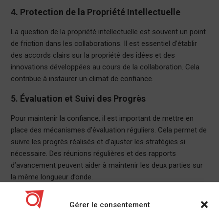
4. Protection de la Propriété Intellectuelle
La question de la propriété intellectuelle est souvent un point
de friction dans les collaborations. Il est essentiel d’établir
des accords clairs sur la propriété des idées et des
innovations développées au cours de la collaboration. Cela
contribue à instaurer un climat de confiance.
5. Évaluation et Suivi des Progrès
Pour maintenir la confiance, il est important de mettre en
place des mécanismes d’évaluation réguliers. Cela permet de
suivre les progrès réalisés et d’ajuster les stratégies si
nécessaire. Des réunions régulières et des rapports
d’avancement peuvent aider à maintenir les deux parties sur
la même longueur d’onde.
Les Défis à Surmonter
Gérer le consentement
1. Différences Culturelles