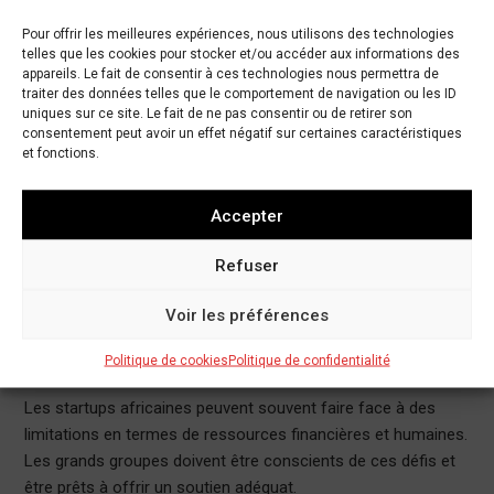
Pour offrir les meilleures expériences, nous utilisons des technologies
Les différences culturelles entre les grands groupes et les
telles que les cookies pour stocker et/ou accéder aux informations des
startups peuvent parfois créer des malentendus. Il est
appareils. Le fait de consentir à ces technologies nous permettra de
traiter des données telles que le comportement de navigation ou les ID
important de sensibiliser les équipes aux différentes cultures
uniques sur ce site. Le fait de ne pas consentir ou de retirer son
d’entreprise et de promouvoir une culture de respect et
consentement peut avoir un effet négatif sur certaines caractéristiques
d’ouverture.
et fonctions.
2. Manque de Confiance Initiale
Accepter
Il peut y avoir un manque de confiance initial entre les deux
Refuser
parties, surtout si l’une d’elles est perçue comme dominante.
Des efforts doivent être faits pour établir une relation
Voir les préférences
équilibrée dès le départ.
3. Ressources Limitées pour les Startups
Politique de cookies
Politique de confidentialité
Les startups africaines peuvent souvent faire face à des
limitations en termes de ressources financières et humaines.
Les grands groupes doivent être conscients de ces défis et
être prêts à offrir un soutien adéquat.