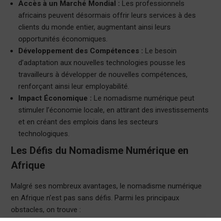
Accès à un Marché Mondial :
Les professionnels
africains peuvent désormais offrir leurs services à des
clients du monde entier, augmentant ainsi leurs
opportunités économiques.
Développement des Compétences :
Le besoin
d’adaptation aux nouvelles technologies pousse les
travailleurs à développer de nouvelles compétences,
renforçant ainsi leur employabilité.
Impact Économique :
Le nomadisme numérique peut
stimuler l’économie locale, en attirant des investissements
et en créant des emplois dans les secteurs
technologiques.
Les Défis du Nomadisme Numérique en
Afrique
Malgré ses nombreux avantages, le nomadisme numérique
en Afrique n’est pas sans défis. Parmi les principaux
obstacles, on trouve :