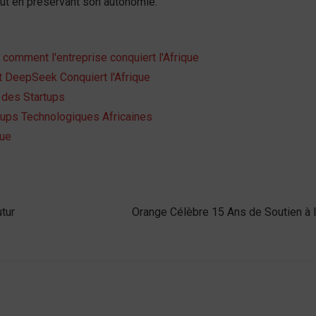
 tout en préservant son autonomie.
comment l'entreprise conquiert l'Afrique
 DeepSeek Conquiert l'Afrique
 des Startups
tups Technologiques Africaines
que
utur
Orange Célèbre 15 Ans de Soutien à l