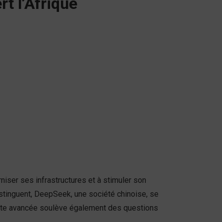
rt l’Afrique
niser ses infrastructures et à stimuler son
istinguent, DeepSeek, une société chinoise, se
ette avancée soulève également des questions