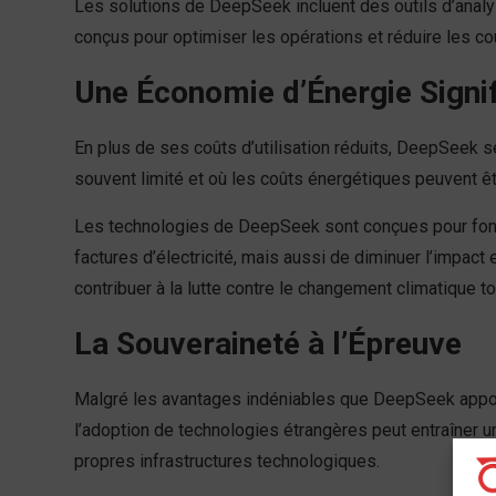
Les solutions de DeepSeek incluent des outils d’anal
conçus pour optimiser les opérations et réduire les c
Une Économie d’Énergie Signif
En plus de ses coûts d’utilisation réduits, DeepSeek se
souvent limité et où les coûts énergétiques peuvent être
Les technologies de DeepSeek sont conçues pour fonc
factures d’électricité, mais aussi de diminuer l’impac
contribuer à la lutte contre le changement climatique tou
La Souveraineté à l’Épreuve
Malgré les avantages indéniables que DeepSeek apporte
l’adoption de technologies étrangères peut entraîner un
propres infrastructures technologiques.