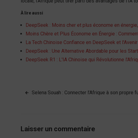
locale, l’Afrique peut tirer parti des avantages de l’IA
À lire aussi
DeepSeek : Moins cher et plus économe en énergie, 
Moins Chère et Plus Économe en Énergie : Comment
La Tech Chinoise Confiance en DeepSeek et l'Avenir
DeepSeek : Une Alternative Abordable pour les Star
DeepSeek R1 : L'IA Chinoise qui Révolutionne l'Afri
Navigation
Selena Souah : Connecter l’Afrique à son propre f
de
l’article
Laisser un commentaire