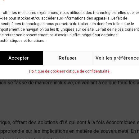
c prudence dans ce paysage technologique. Il est essentiel de tr
nale. Cela pourrait impliquer le développement de partenariats st
r offrir les meilleures expériences, nous utilisons des technologies telles que le
kies pour stocker et/ou accéder aux informations des appareils. Le fait de
 sur le continent.
sentir à ces technologies nous permettra de traiter des données telles que le
portement de navigation ou les ID uniques sur ce site. Le fait de ne pas consent
que
de retirer son consentement peut avoir un effet négatif sur certaines
actéristiques et fonctions.
 africain, il est clair que l’IA a le potentiel de transformer le
Accepter
Refuser
Voir les préférenc
 à l’émergence d’une nouvelle ère d’innovation en Afrique.
Politique de cookies
Politique de confidentialité
t non seulement améliorer leur compétitivité, mais aussi jouer 
ion se fasse de manière inclusive, en veillant à ce que tous les a
ique, offrant des solutions d’IA qui sont à la fois économiques
profondie sur les implications en matière de souveraineté. En n