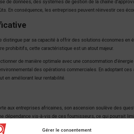
yse de données, des systèmes de gestion de la chaîne d’approvi
oûts. En conséquence, les entreprises peuvent réinvestir ces éc
icative
 distingue par sa capacité à offrir des solutions économes en éne
 prohibitifs, cette caractéristique est un atout majeur.
tionner de manière optimale avec une consommation d’énergie 
t environnemental des opérations commerciales. En adoptant ces s
t en améliorant leur rentabilité.
 aux entreprises africaines, son ascension soulève des questio
e dépendance vis-à-vis de ces fournisseurs, ce qui pourrait limit
Gérer le consentement