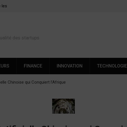
ferts
Cette startup de Nice veut révolutionner les transferts
d’argent vers l’Afrique
ualité des startups
EURS
FINANCE
INNOVATION
TECHNOLOGI
ielle Chinoise qui Conquiert l’Afrique