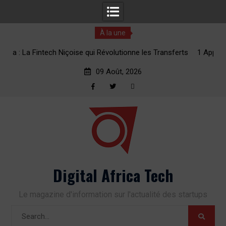
À la une
tionne les Transferts
1 Appli, 2 Minutes : La Révolution des Transf
e
vers l’Afrique
09 Août, 2026
Facebook
Twitter
RSS
Skip
to
content
Digital Africa Tech
Le magazine d'information sur l'actualité des startups
Search
for: