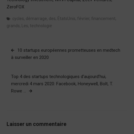
ZeroFOX
cycles
,
démarrage
,
des
,
ÉtatsUnis
,
février
,
financement
,
grands
,
Les
,
technologie
Navigation
10 startups européennes prometteuses en medtech
de
à surveiller en 2020
l’article
Top 4 des startups technologiques d’aujourd’hui,
mercredi 4 mars 2020: Facebook, Honeywell, Bolt, T.
Rowe …
Laisser un commentaire