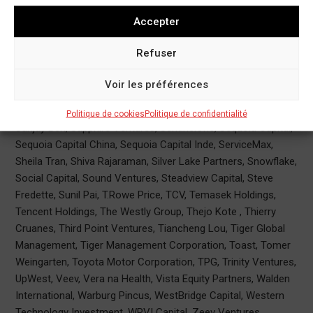
Partners, OneTrust, Outset Medical, Palo Alto Networks,
Accepter
Partner Fund Management, Perceptive Advisors, Polaris
Partners, Pony.ai, PremjiInvest, PSP Growth, PSP
Refuser
Investments, PTC, Quadrille Capital , Qualcomm Ventures,
Redline Capital, Redpoint, Robert Francis, Roblox, Rodrigo
Voir les préférences
Liang, Rushika Fernandopulle, Salesforce Ventures,
SambaNova Systems, Samsung Ventures, Sandeep K Gupta,
Politique de cookies
Politique de confidentialité
Sanjay Beri, Sapphire Ventures, SentinelOne, Sequoia Capital,
Sequoia Capital China, Sequoia Capital Inde, ServiceMax,
Sheila Tran, Shiva Rajaraman, Silver Lake Partners, Snowflake,
Social Capital, Sound Ventures, Steadview Capital, Steve
Fredette, Sunil Pai, T.Rowe Price, TCV, Temasek Holdings,
Tencent Holdings, The Westly Group, Thejo Kote , Thierry
Cruanes, Third Point Ventures, Tiancheng Lou, Tiger Global
Management, Tiger Management Corporation, Toast, Tomer
Weingarten, Toyota Motor Corporation, TPG, Trinity Ventures,
UpWest, Veev, Vera na Health, Vista Equity Partners, Walden
International, Warburg Pincus, WestBridge Capital, Western
Technology Investment, WRVI Capital, Zeev Ventures,