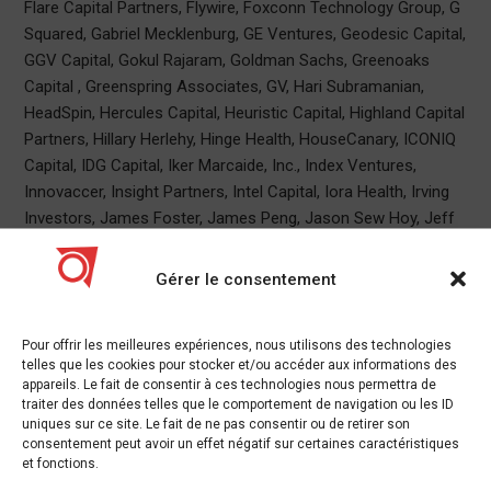
Flare Capital Partners, Flywire, Foxconn Technology Group, G
Squared, Gabriel Mecklenburg, GE Ventures, Geodesic Capital,
GGV Capital, Gokul Rajaram, Goldman Sachs, Greenoaks
Capital , Greenspring Associates, GV, Hari Subramanian,
HeadSpin, Hercules Capital, Heuristic Capital, Highland Capital
Partners, Hillary Herlehy, Hinge Health, HouseCanary, ICONIQ
Capital, IDG Capital, Iker Marcaide, Inc., Index Ventures,
Innovaccer, Insight Partners, Intel Capital, Iora Health, Irving
Investors, James Foster, James Peng, Jason Sew Hoy, Jeff
Weiner, Jeremy Sicklick, John Bonten, Jonathan Grimm, Kabir
Barday, Kanav Hasija, Kearny Jackson, Kevin Weil, Khosla
Gérer le consentement
Ventures, Kunle Olukotun, KUNLUN, Lead Edge Capital, Lennar
Ventures, Light Street Capital, Lightspeed Venture Partners,
Pour offrir les meilleures expériences, nous utilisons des technologies
Lisa Kleinsorge, LP, M12, Madrona Venture Group, Manik
telles que les cookies pour stocker et/ou accéder aux informations des
Gupta, Manish Lachwani, Marcin Zukowski, Mark
appareils. Le fait de consentir à ces technologies nous permettra de
Blumenkranz, MassChallenge, Matt Provo, Mayfield Fund ,
traiter des données telles que le comportement de navigation ou les ID
uniques sur ce site. Le fait de ne pas consentir ou de retirer son
Meritech Capital Partners, Michael Baker, Michael Katz,
consentement peut avoir un effet négatif sur certaines caractéristiques
Morpheus Ventures, Mubadala Capital | Ventures US, Neil
et fonctions.
Barua, Netskope, New Enterprise Associates, NextEquity