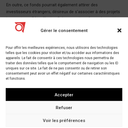
En outre, ce fonds pourrait également attirer des
investisseurs étrangers, désireux de s’associer à des projets
innovants en Côte d’Ivoire. Cela pourrait renforcer la position
du pays en tant que hub technologique en Afrique de l’Ouest,
Gérer le consentement
attirant ainsi des talents et des ressources.
Les défis à relever
Pour offrir les meilleures expériences, nous utilisons des technologies
telles que les cookies pour stocker et/ou accéder aux informations des
Malgré les avantages potentiels de ce fonds, plusieurs défis
appareils. Le fait de consentir à ces technologies nous permettra de
doivent être surmontés. L’un des principaux obstacles reste
traiter des données telles que le comportement de navigation ou les ID
uniques sur ce site. Le fait de ne pas consentir ou de retirer son
la bureaucratie et la lenteur des processus administratifs.
consentement peut avoir un effet négatif sur certaines caractéristiques
Pour que ce fonds soit efficace, il est crucial que les
et fonctions.
procédures de demande de financement soient simplifiées et
accessibles.
Accepter
De plus, il est essentiel de garantir que les fonds soient
Refuser
alloués de manière transparente et équitable. La mise en
place d’un comité de sélection composé d’experts du
Voir les préférences
secteur pourrait aider à assurer que les meilleures idées