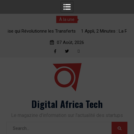
À la une
erts
1 Appli, 2 Minutes : La Révolution des Transferts d’Argent
vers l’Afrique
07 Août, 2026
Facebook
Twitter
RSS
Skip
to
content
Digital Africa Tech
Le magazine d'information sur l'actualité des startups
Search
for: