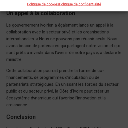
reçoivent le soutien nécessaire.
Politique de cookies
Politique de confidentialité
Un appel à la collaboration
Le gouvernement ivoirien a également lancé un appel à la
collaboration avec le secteur privé et les organisations
internationales. « Nous ne pouvons pas réussir seuls. Nous
avons besoin de partenaires qui partagent notre vision et qui
sont prêts à investir dans l’avenir de notre pays », a déclaré le
ministre.
Cette collaboration pourrait prendre la forme de co-
financements, de programmes d’incubation ou de
partenariats stratégiques. En unissant les forces du secteur
public et du secteur privé, la Côte d’Ivoire peut créer un
écosystème dynamique qui favorise l’innovation et la
croissance.
Conclusion