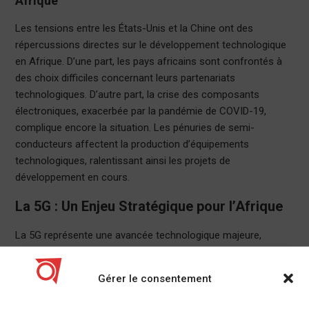
Afrique
Les tensions entre les États-Unis et la Chine ont des
répercussions directes sur le développement technologique
en Afrique. D’une part, les pays africains sont confrontés à
des choix difficiles concernant leurs partenariats
technologiques. D’autre part, la crise des composants
électroniques, exacerbée par la pandémie de COVID-19,
complique encore la situation. Les pénuries de semi-
conducteurs affectent la production d’équipements
technologiques, ralentissant ainsi les projets de
développement en cours.
La 5G : Un Enjeu Stratégique pour l’Afrique
La 5G représente une avancée technologique majeure,
promettant des vitesses de connexion sans précédent et une
latence réduite. Pour l’Afrique, l’implémentation de la 5G
Gérer le consentement
pourrait révolutionner divers secteurs, allant de la santé à
l’éducation, en passant par l’agriculture. Cependant, l’adoption