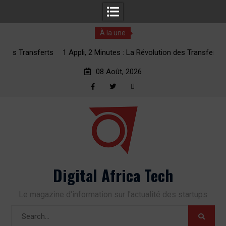
À la une
erts
1 Appli, 2 Minutes : La Révolution des Transferts d’Argent
vers l’Afrique
08 Août, 2026
Facebook
Twitter
RSS
Skip
to
content
Digital Africa Tech
Le magazine d'information sur l'actualité des startups
Search
for: