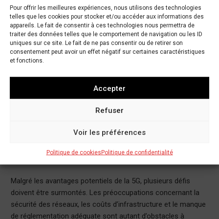
de cette technologie est entravée par les tensions
Pour offrir les meilleures expériences, nous utilisons des technologies
telles que les cookies pour stocker et/ou accéder aux informations des
géopolitiques et les préoccupations en matière de sécurité.
appareils. Le fait de consentir à ces technologies nous permettra de
traiter des données telles que le comportement de navigation ou les ID
Les Avantages de la 5G pour l’Afrique
uniques sur ce site. Le fait de ne pas consentir ou de retirer son
consentement peut avoir un effet négatif sur certaines caractéristiques
La 5G offre des opportunités sans précédent pour le
et fonctions.
développement économique en Afrique. Elle permettrait
d’améliorer l’accès à l’éducation en ligne, de faciliter les soins
Accepter
de santé à distance et de stimuler l’innovation dans le
secteur agricole grâce à des solutions intelligentes. De plus,
Refuser
la 5G pourrait attirer des investissements étrangers,
renforçant ainsi la position de l’Afrique sur la scène
Voir les préférences
technologique mondiale.
Politique de cookies
Politique de confidentialité
Les Défis à Surmonter
Malgré les avantages potentiels de la 5G, plusieurs défis
doivent être surmontés. Les préoccupations concernant la
sécurité des réseaux, les coûts d’infrastructure et le manque
de réglementation adéquate sont autant d’obstacles à