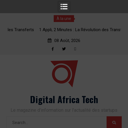
À la une
erts
1 Appli, 2 Minutes : La Révolution des Transferts d’Argent
vers l’Afrique
08 Août, 2026
Facebook
Twitter
RSS
Skip
to
content
Digital Africa Tech
Le magazine d'information sur l'actualité des startups
Search
for: