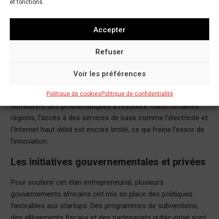
et fonctions.
Les défis à surmonter
Malgré ces avancées, l’écosystème des startups en Afrique
Accepter
fait face à plusieurs défis. L’accès au financement reste un
Refuser
obstacle majeur pour de nombreux entrepreneurs. Bien que
les investissements aient augmenté, beaucoup de startups
Voir les préférences
peinent à obtenir les fonds nécessaires pour se développer.
De plus, les infrastructures et la connectivité Internet
Politique de cookies
Politique de confidentialité
demeurent des problématiques à résoudre. Dans certaines
régions, l’accès à des services de base comme l’électricité et
l’Internet haut débit est encore limité, ce qui freine l’essor de
l’innovation.
Les initiatives gouvernementales et privées
Pour soutenir cet élan entrepreneurial, plusieurs
gouvernements africains ont mis en place des politiques
favorables aux startups. Des programmes de subventions,
des allègements fiscaux et des partenariats public-privé sont