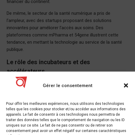
financier du continent.
De même, le secteur de la santé numérique a pris de
l’ampleur, avec des startups proposant des solutions
innovantes pour améliorer l’accès aux soins. Des
plateformes comme mPharma et 54gene illustrent cette
tendance, en mettant la technologie au service de la santé
publique.
Le rôle des incubateurs et des
accélérateurs
Les incubateurs et les accélérateurs jouent un rôle crucial
Gérer le consentement
dans le développement des startups africaines. Des
initiatives comme le
Startupbootcamp
et le
Y Combinator
Pour offrir les meilleures expériences, nous utilisons des technologies
ont permis à de nombreux entrepreneurs de bénéficier de
telles que les cookies pour stocker et/ou accéder aux informations des
mentorat, de financement et d’un réseau professionnel
appareils. Le fait de consentir à ces technologies nous permettra de
solide. Ces structures offrent un environnement propice à
traiter des données telles que le comportement de navigation ou les ID
uniques sur ce site. Le fait de ne pas consentir ou de retirer son
l’innovation et à la collaboration.
consentement peut avoir un effet négatif sur certaines caractéristiques