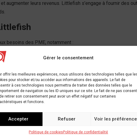
s et augmenter leurs revenus. Littlefish s’engage à fournir des ou
ds.
ttlefish
 aux besoins des PME, notamment :
ermet aux entreprises de gérer leurs finances de manière efficace
Gérer le consentement
ériques qui facilitent les transactions pour les entreprises et 
r offrir les meilleures expériences, nous utilisons des technologies telles que le
kies pour stocker et/ou accéder aux informations des appareils. Le fait de
ur aider les PME à promouvoir leurs produits et services en li
sentir à ces technologies nous permettra de traiter des données telles que le
portement de navigation ou les ID uniques sur ce site. Le fait de ne pas consent
de retirer son consentement peut avoir un effet négatif sur certaines
actéristiques et fonctions.
nombreux défis subsistent. Les PME africaines doivent faire face
Accepter
Refuser
Voir les préférenc
Littlefish s’efforce de surmonter ces défis en proposant des sol
Politique de cookies
Politique de confidentialité