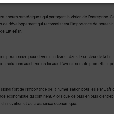
investisseurs stratégiques qui partagent la vision de l’entreprise
ions de développement qui reconnaissent l’importance de soutenir
de Littlefish.
 bien positionnée pour devenir un leader dans le secteur de la fin
ses solutions aux besoins locaux. L’avenir semble prometteur pour
un signal fort de l’importance de la numérisation pour les PME afr
sage économique du continent. Alors que de plus en plus d’entre
e d’innovation et de croissance économique.