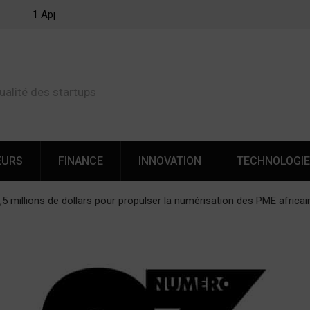
ferts
Cette startup de Nice veut révolutionner les transferts
d’argent vers l’Afrique
ualité des startups
EURS
FINANCE
INNOVATION
TECHNOLOGI
 9,5 millions de dollars pour propulser la numérisation des PME africa